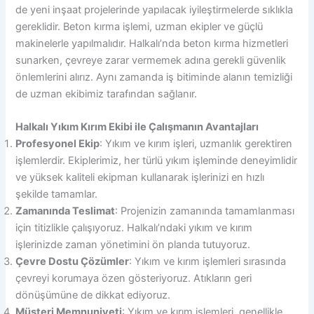
de yeni inşaat projelerinde yapılacak iyileştirmelerde sıklıkla
gereklidir. Beton kırma işlemi, uzman ekipler ve güçlü
makinelerle yapılmalıdır. Halkalı’nda beton kırma hizmetleri
sunarken, çevreye zarar vermemek adına gerekli güvenlik
önlemlerini alırız. Aynı zamanda iş bitiminde alanın temizliği
de uzman ekibimiz tarafından sağlanır.
Halkalı Yıkım Kırım Ekibi ile Çalışmanın Avantajları
Profesyonel Ekip
: Yıkım ve kırım işleri, uzmanlık gerektiren
işlemlerdir. Ekiplerimiz, her türlü yıkım işleminde deneyimlidir
ve yüksek kaliteli ekipman kullanarak işlerinizi en hızlı
şekilde tamamlar.
Zamanında Teslimat
: Projenizin zamanında tamamlanması
için titizlikle çalışıyoruz. Halkalı’ndaki yıkım ve kırım
işlerinizde zaman yönetimini ön planda tutuyoruz.
Çevre Dostu Çözümler
: Yıkım ve kırım işlemleri sırasında
çevreyi korumaya özen gösteriyoruz. Atıkların geri
dönüşümüne de dikkat ediyoruz.
Müşteri Memnuniyeti
: Yıkım ve kırım işlemleri, genellikle