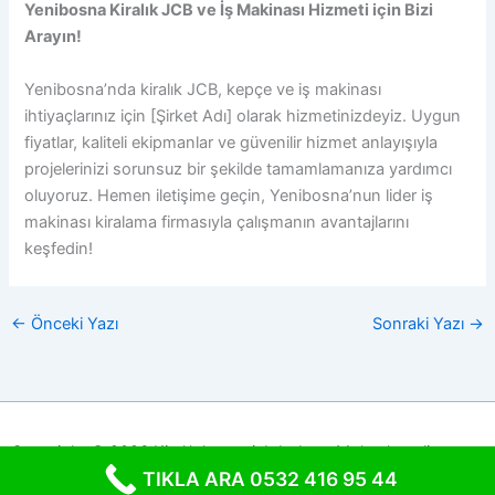
Yenibosna Kiralık JCB ve İş Makinası Hizmeti için Bizi
Arayın!
Yenibosna’nda kiralık JCB, kepçe ve iş makinası
ihtiyaçlarınız için [Şirket Adı] olarak hizmetinizdeyiz. Uygun
fiyatlar, kaliteli ekipmanlar ve güvenilir hizmet anlayışıyla
projelerinizi sorunsuz bir şekilde tamamlamanıza yardımcı
oluyoruz. Hemen iletişime geçin, Yenibosna’nun lider iş
makinası kiralama firmasıyla çalışmanın avantajlarını
keşfedin!
←
Önceki Yazı
Sonraki Yazı
→
Copyright © 2026 Kiralık kepçe jcb bobcat Moloz kanalizasyon
TIKLA ARA 0532 416 95 44