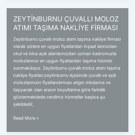
ZEYTİNBURNU ÇUVALLI MOLOZ
ATIMI TAŞIMA NAKLİYE FİRMASI
Zeytinburnu çuvallı moloz atımı taşıma nakliye firması
olarak sizlere en uygun fiyatlardan inşaat larınızdan
okul ve bina açık alanlarınızdan uzman kadromuzla
molozlarınızı en uygun fiyatlardan taşıma hizmetı
sunmakdayız. Zeytinburnu çuvallı moloz atımı taşıma
nakliye fiyatları;zeytinburnu ilçesinde çuvallı ve açık
molozlarınızın fiyatlandırması atıgın mkdarına ve
taşıyacak olan aracın boyutlarına göre farklılık
göztermekdedır.verdimiz hizmetler başlıca şu
şekildedir,
ZEYTİNBURNU
Read More »
ÇUVALLI
MOLOZ