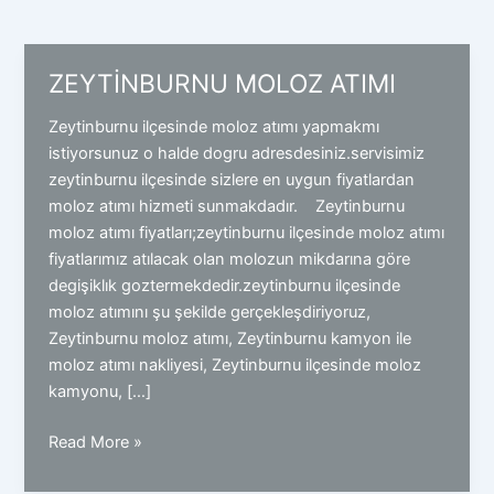
ZEYTİNBURNU MOLOZ ATIMI
Zeytinburnu ilçesinde moloz atımı yapmakmı
istiyorsunuz o halde dogru adresdesiniz.servisimiz
zeytinburnu ilçesinde sizlere en uygun fiyatlardan
moloz atımı hizmeti sunmakdadır. Zeytinburnu
moloz atımı fiyatları;zeytinburnu ilçesinde moloz atımı
fiyatlarımız atılacak olan molozun mikdarına göre
degişiklık goztermekdedir.zeytinburnu ilçesinde
moloz atımını şu şekilde gerçekleşdiriyoruz,
Zeytinburnu moloz atımı, Zeytinburnu kamyon ile
moloz atımı nakliyesi, Zeytinburnu ilçesinde moloz
kamyonu, […]
ZEYTİNBURNU
Read More »
MOLOZ
ATIMI