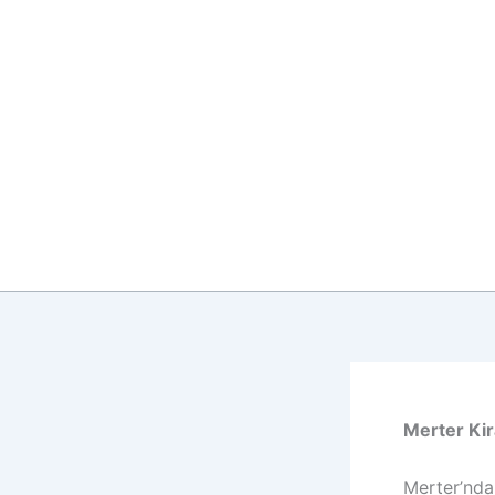
İçeriğe
atla
Merter Kir
Merter’nda