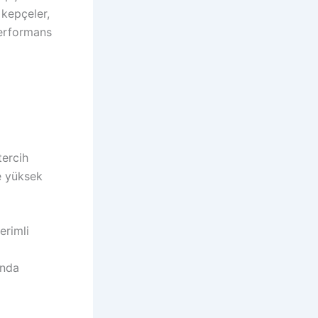
B kepçeler,
 performans
tercih
de yüksek
erimli
ında