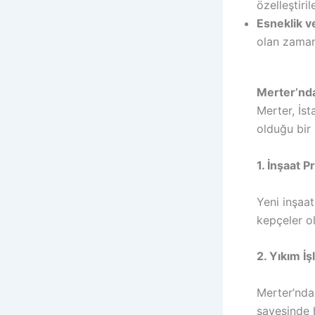
özelleştirile
Esneklik v
olan zaman
Merter’nda 
Merter, İst
olduğu bir b
1. İnşaat P
Yeni inşaat
kepçeler ol
2. Yıkım İş
Merter’ndaki
sayesinde h