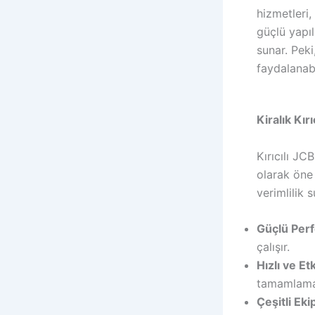
hizmetleri, 
güçlü yapıl
sunar. Peki
faydalanabi
Kiralık Kır
Kırıcılı JC
olarak öne 
verimlilik s
Güçlü Per
çalışır.
Hızlı ve Etk
tamamlaman
Çeşitli Ek