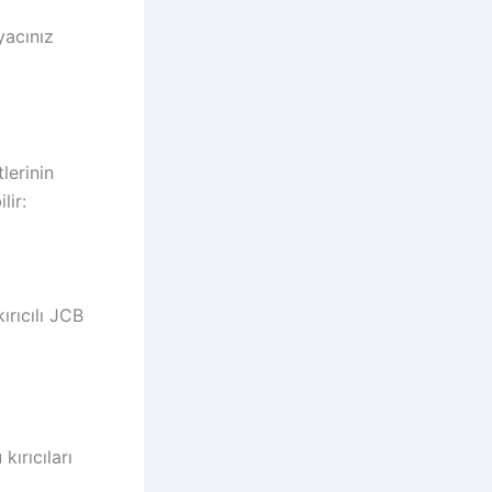
yacınız
lerinin
lir:
ırıcılı JCB
kırıcıları