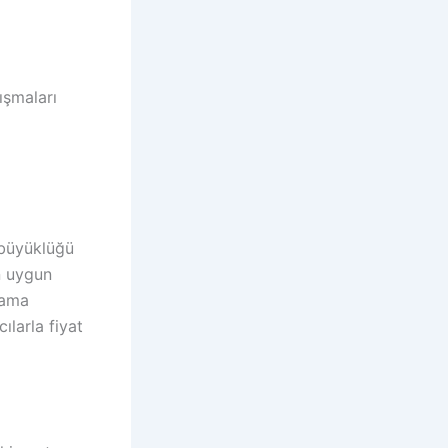
ışmaları
n büyüklüğü
en uygun
alama
ılarla fiyat