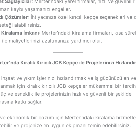
t Sağlayıcılar
: Merter’ndaki yerel firmalar, hızlı ve güvenili
man kaybı yaşamanızı engeller.
klı Çözümler
: İhtiyacınıza özel kırıcılı kepçe seçenekleri ve
teği alabilirsiniz.
i Kiralama İmkanı
: Merter’ndaki kiralama firmaları, kısa süre
 ile maliyetlerinizi azaltmanıza yardımcı olur.
er’nda Kiralık Kırıcılı JCB Kepçe ile Projelerinizi Hızlandı
inşaat ve yıkım işlerinizi hızlandırmak ve iş gücünüzü en ve
lanmak için kiralık kırıcılı JCB kepçeler mükemmel bir terciht
üç ve esneklik ile projelerinizin hızlı ve güvenli bir şekilde
sına katkı sağlar.
li ve ekonomik bir çözüm için Merter’ndaki kiralama hizmetler
ebilir ve projenize en uygun ekipmanı temin edebilirsiniz.