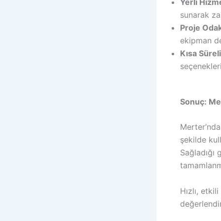
Yerli Hizme
sunarak za
Proje Oda
ekipman des
Kısa Sürel
seçenekleri
Sonuç: Mert
Merter’nda 
şekilde kul
Sağladığı g
tamamlanma
Hızlı, etki
değerlendir