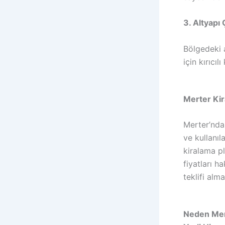
3. Altyapı 
Bölgedeki a
için kırıcıl
Merter Kira
Merter’nda 
ve kullanıl
kiralama pl
fiyatları h
teklifi alm
Neden Mert