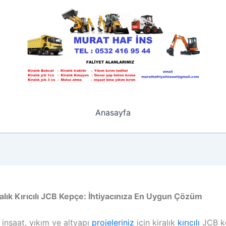
Anasayfa
alık Kırıcılı JCB Kepçe: İhtiyacınıza En Uygun Çözüm
 inşaat, yıkım ve altyapı
projeleriniz
için kiralık
kırıcılı
JCB k