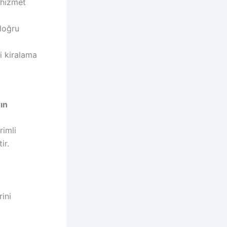
r hizmet
 doğru
li kiralama
rın
rimli
ir.
ini