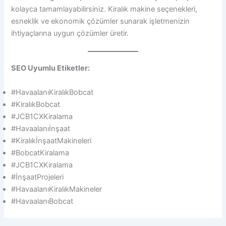
kolayca tamamlayabilirsiniz. Kiralık makine seçenekleri,
esneklik ve ekonomik çözümler sunarak işletmenizin
ihtiyaçlarına uygun çözümler üretir.
SEO Uyumlu Etiketler:
#HavaalanıKiralıkBobcat
#KiralıkBobcat
#JCB1CXKiralama
#Havaalanıİnşaat
#KiralıkİnşaatMakineleri
#BobcatKiralama
#JCB1CXKiralama
#İnşaatProjeleri
#HavaalanıKiralıkMakineler
#HavaalanıBobcat