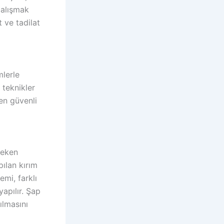
çalışmak
 ve tadilat
mlerle
 teknikler
en güvenli
reken
ılan kırım
emi, farklı
yapılır. Şap
ılmasını