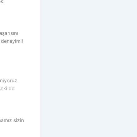
eki
aşarısını
 deneyimli
miyoruz.
şekilde
mamız sizin