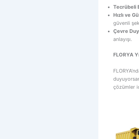
Tecrübeli 
Hızlı ve G
güvenli şek
Çevre Duya
anlayışı.
FLORYA Yık
FLORYA’nda 
duyuyorsan
çözümler iç