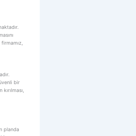
maktadır.
lmasını
 firmamız,
adır.
venli bir
 kırılması,
ön planda