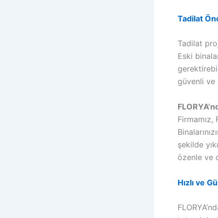
Tadilat Ön
Tadilat pro
Eski binala
gerektireb
güvenli ve 
FLORYA’nd
Firmamız, 
Binalarınız
şekilde yık
özenle ve d
Hızlı ve G
FLORYA’nda