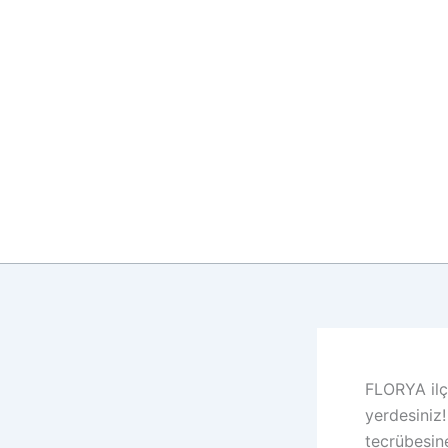
İçeriğe
atla
FLORYA ilç
yerdesiniz!
tecrübesine