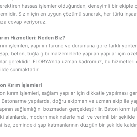
erektiren hassas işlemler olduğundan, deneyimli bir ekiple 
mlidir. Sizin için en uygun çözümü sunarak, her türlü inşaat
nıza cevap veriyoruz.
ırım Hizmetleri: Neden Biz?
rım işlemleri, yapının türüne ve durumuna göre farklı yönte
. Şap, beton, tuğla gibi malzemelerle yapılan yapılar için özel
lar gereklidir. FLORYA’nda uzman kadromuz, bu hizmetleri 
kilde sunmaktadır.
on Kırım İşlemleri
n kırım işlemleri, sağlam yapılar için dikkatle yapılması ge
r. Betonarme yapılarda, doğru ekipman ve uzman ekip ile yap
yapının sağlamlığını bozmadan gerçekleştirilir. Beton kırım işl
i alanlarda, modern makinelerle hızlı ve verimli bir şekilde 
i ise, zemindeki şap katmanlarının düzgün bir şekilde kaldır