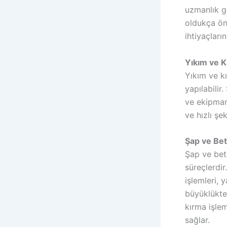
uzmanlık g
oldukça öne
ihtiyaçları
Yıkım ve K
Yıkım ve kı
yapılabilir
ve ekipman
ve hızlı şe
Şap ve Bet
Şap ve beto
süreçlerdi
işlemleri, 
büyüklüktek
kırma işlem
sağlar.