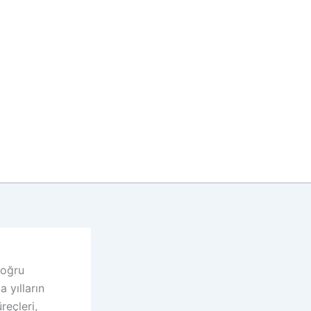
doğru
 yılların
reçleri,