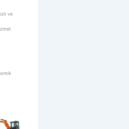
ızlı ve
izmet
onomik