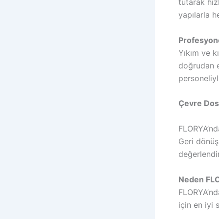
tutarak hız
yapılarla h
Profesyon
Yıkım ve kı
doğrudan e
personeliyl
Çevre Dos
FLORYA’nda
Geri dönüş
değerlendi
Neden FLOR
FLORYA’nda 
için en iyi