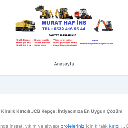
Anasayfa
Kiralık Kırıcılı JCB Kepçe: İhtiyacınıza En Uygun Çözüm
nda inşaat, yıkım ve altyapı
projeleriniz
için kiralık
kırıcılı
J