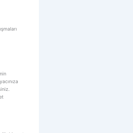
ışmaları
nin
iyacınıza
iniz.
et