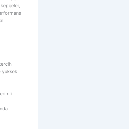
B kepçeler,
 performans
ıl
tercih
de yüksek
erimli
ında