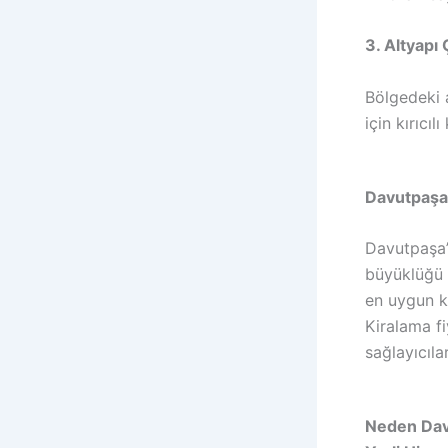
3. Altyapı 
Bölgedeki a
için kırıcıl
Davutpaşa K
Davutpaşa’n
büyüklüğü v
en uygun ki
Kiralama fi
sağlayıcılar
Neden Davu