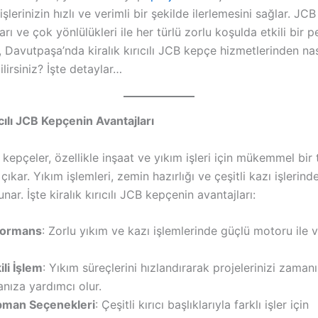
işlerinizin hızlı ve verimli bir şekilde ilerlemesini sağlar. JC
arı ve çok yönlülükleri ile her türlü zorlu koşulda etkili bir
, Davutpaşa’nda kiralık kırıcılı JCB kepçe hizmetlerinden nas
lirsiniz? İşte detaylar…
ıcılı JCB Kepçenin Avantajları
B kepçeler, özellikle inşaat ve yıkım işleri için mükemmel bir 
çıkar. Yıkım işlemleri, zemin hazırlığı ve çeşitli kazı işlerin
unar. İşte kiralık kırıcılı JCB kepçenin avantajları:
formans
: Zorlu yıkım ve kazı işlemlerinde güçlü motoru ile v
ili İşlem
: Yıkım süreçlerini hızlandırarak projelerinizi zaman
ıza yardımcı olur.
ipman Seçenekleri
: Çeşitli kırıcı başlıklarıyla farklı işler için