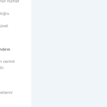
nilir hizmet
 doğru
üreli
ndırın
n verimli
ir.
tlerini