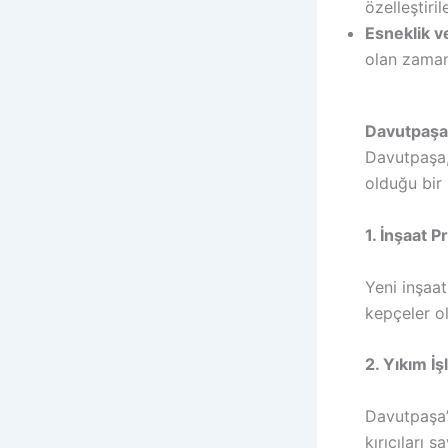
özelleştirile
Esneklik v
olan zaman
Davutpaşa’
Davutpaşa, 
olduğu bir b
1. İnşaat P
Yeni inşaat
kepçeler ol
2. Yıkım İş
Davutpaşa’n
kırıcıları s