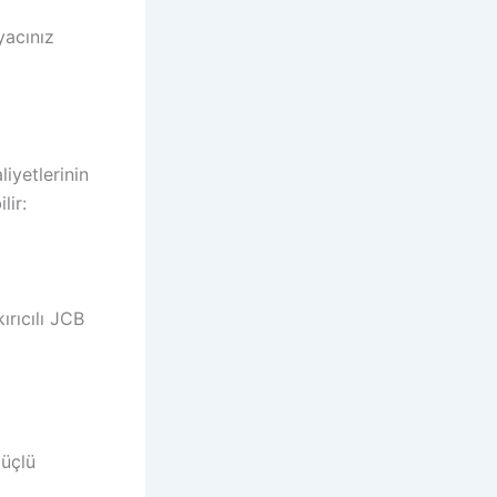
yacınız
iyetlerinin
lir:
ırıcılı JCB
güçlü