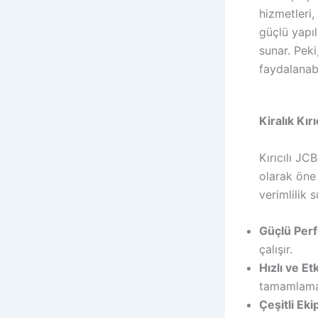
hizmetleri, 
güçlü yapıl
sunar. Peki
faydalanabi
Kiralık Kır
Kırıcılı JC
olarak öne 
verimlilik s
Güçlü Per
çalışır.
Hızlı ve Etk
tamamlaman
Çeşitli Ek