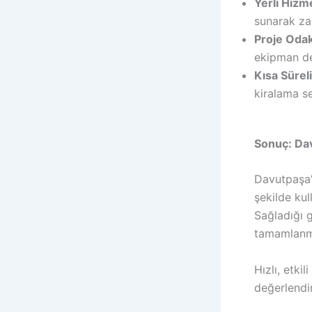
Yerli Hizme
sunarak za
Proje Oda
ekipman des
Kısa Sürel
kiralama se
Sonuç: Davu
Davutpaşa’n
şekilde kul
Sağladığı g
tamamlanma
Hızlı, etki
değerlendir