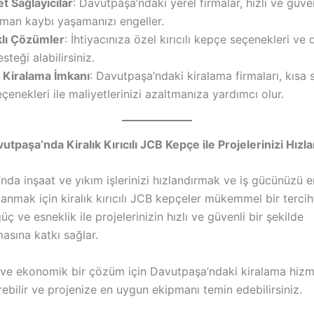
t Sağlayıcılar
: Davutpaşa’ndaki yerel firmalar, hızlı ve güve
man kaybı yaşamanızı engeller.
klı Çözümler
: İhtiyacınıza özel kırıcılı kepçe seçenekleri ve
teği alabilirsiniz.
i Kiralama İmkanı
: Davutpaşa’ndaki kiralama firmaları, kısa s
çenekleri ile maliyetlerinizi azaltmanıza yardımcı olur.
tpaşa’nda Kiralık Kırıcılı JCB Kepçe ile Projelerinizi Hızla
da inşaat ve yıkım işlerinizi hızlandırmak ve iş gücünüzü e
lanmak için kiralık kırıcılı JCB kepçeler mükemmel bir terciht
üç ve esneklik ile projelerinizin hızlı ve güvenli bir şekilde
sına katkı sağlar.
li ve ekonomik bir çözüm için Davutpaşa’ndaki kiralama hizme
ebilir ve projenize en uygun ekipmanı temin edebilirsiniz.