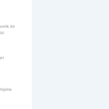
nomik bir
izi
eri
etişime