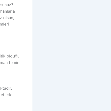
rsunuz?
pmanlarla
iz olsun,
mleri
itik olduğu
ipman temin
ktadır.
etlerle