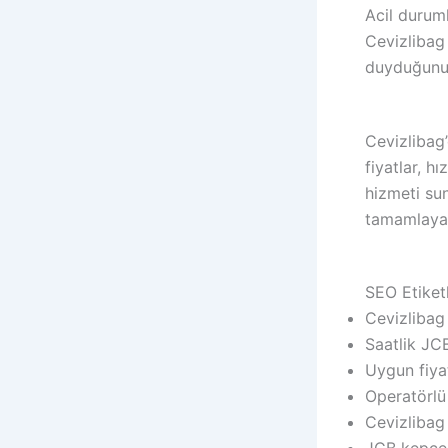
Acil durum
Cevizlibag
duyduğunuz 
Cevizlibag
fiyatlar, h
hizmeti su
tamamlaya
SEO Etiketl
Cevizlibag
Saatlik JC
Uygun fiya
Operatörlü
Cevizlibag 