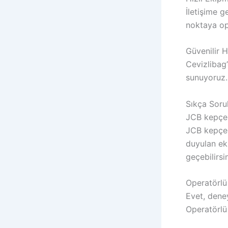
İletişime 
noktaya ope
Güvenilir 
Cevizlibag’
sunuyoruz.
Sıkça Soru
JCB kepçe k
JCB kepçe k
duyulan ek 
geçebilirsin
Operatörlü
Evet, dene
Operatörlü 