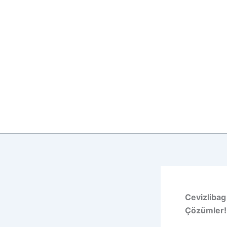
İçeriğe
atla
Cevizlibag
Çözümler!