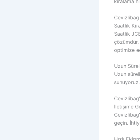
kiralama hi
Cevizlibag
Saatlik Kir
Saatlik JCB
çözümdür. 
optimize ed
Uzun Süreli
Uzun süreli
sunuyoruz. 
Cevizlibag
İletişime G
Cevizlibag’
geçin. İht
Hızlı Ekip