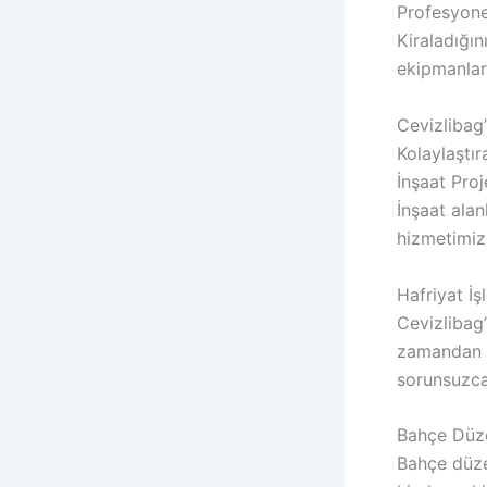
Profesyone
Kiraladığın
ekipmanlard
Cevizlibag’
Kolaylaştıra
İnşaat Proj
İnşaat alan
hizmetimizl
Hafriyat İşl
Cevizlibag’
zamandan ta
sorunsuzca
Bahçe Düze
Bahçe düze