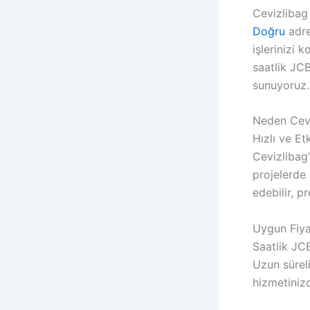
Cevizlibag
Doğru
adre
işlerinizi k
saatlik JC
sunuyoruz.
Neden Cevi
Hızlı ve Et
Cevizlibag’
projelerde
edebilir, p
Uygun Fiya
Saatlik JC
Uzun süreli
hizmetiniz