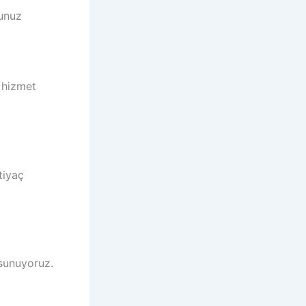
ğunuz
r hizmet
tiyaç
 sunuyoruz.