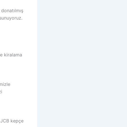
e donatılmış
 sunuyoruz.
çe kiralama
mizle
zi
e JCB kepçe