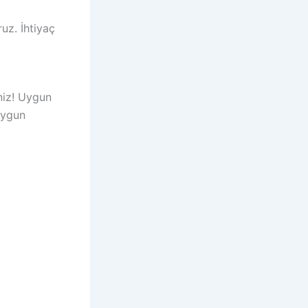
uz. İhtiyaç
niz! Uygun
 uygun