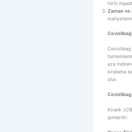
türlü inşaat
Zaman ve 
maliyetleri
Cevizlibag
Cevizlibag 
tamamlanma
aza indirer
kiralama s
olur.
Cevizlibag
Kiralık JC
şunlardır: