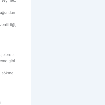
ni seçmek,
lduğundan
nilirliği,
ojelerde.
leme gibi
ni sökme
l