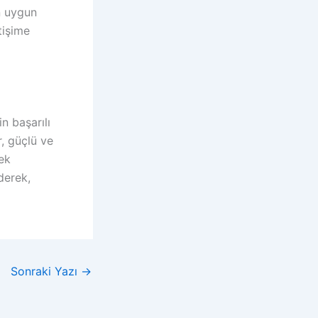
n uygun
tişime
n başarılı
r, güçlü ve
sek
derek,
Sonraki Yazı
→