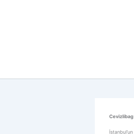
İçeriğe
atla
Cevizlibag
İstanbul’un