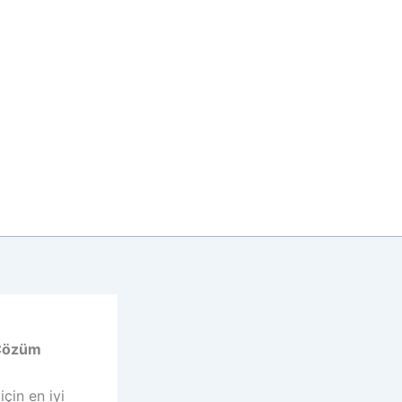
i Çözüm
için en iyi