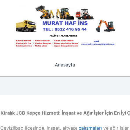
Anasayfa
 Kiralık JCB Kepçe Hizmeti: İnşaat ve Ağır İşler İçin En İy
 Cevizlibag ilçesinde, inşaat, altyapı
çalışmaları
ve ağır işler 