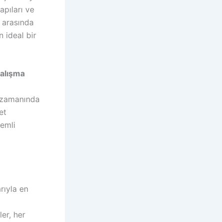
apıları ve
r arasında
 ideal bir
Çalışma
e zamanında
et
nemli
rıyla en
er, her