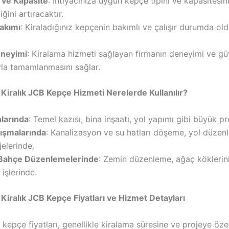
 ve Kapasite
: İhtiyacınıza uygun kepçe tipini ve kapasitesi
liğini artıracaktır.
akımı
: Kiraladığınız kepçenin bakımlı ve çalışır durumda o
eneyimi
: Kiralama hizmeti sağlayan firmanın deneyimi ve güve
yla tamamlanmasını sağlar.
 Kiralık JCB Kepçe Hizmeti Nerelerde Kullanılır?
nlarında
: Temel kazısı, bina inşaatı, yol yapımı gibi büyük pr
lışmalarında
: Kanalizasyon ve su hatları döşeme, yol düzen
jelerinde.
 Bahçe Düzenlemelerinde
: Zemin düzenleme, ağaç kökleri
 işlerinde.
 Kiralık JCB Kepçe Fiyatları ve Hizmet Detayları
 kepçe fiyatları, genellikle kiralama süresine ve projeye öze