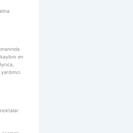
 alma
zamanında
kaybını en
Ayrıca,
 yardımcı
 noktalar