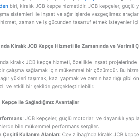
rden
biri, kiralık JCB kepçe hizmetidir. JCB kepçeler, güçlü y
ışma sistemleri ile inşaat ve ağır işlerde vazgeçilmez araçla
u hizmet, zaman ve iş gücünden tasarruf etmek isteyenler için
’nda Kiralık JCB Kepçe Hizmeti ile Zamanında ve Verimli 
nda kiralık JCB kepçe hizmeti, özellikle inşaat projelerind
 bir çalışma sağlamak için mükemmel bir çözümdür. Bu hizm
ağır yükleri taşımak, kazı yapmak ve zemin hazırlığı gibi ö
lı ve etkili bir şekilde gerçekleştirilebilir.
 Kepçe ile Sağladığınız Avantajlar
rformans
: JCB kepçeler, güçlü motorları ve dayanıklı yapıla
nlerde bile mükemmel performans sergiler.
 Çeşitli Kullanım Alanları
: Cevizlibag’nda kiralık JCB kepçel