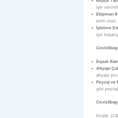
Kepçe Tipi
işin verimli
Ekipman B
emin olun.
İşletme D
işin başarı
Cevizlibag
İnşaat Ala
Altyapı Ça
altyapı pro
Peyzaj ve
gibi peyzaj
Cevizlibag
Kiralık JCB