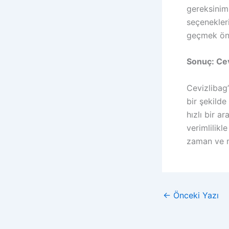
gereksiniml
seçenekleri
geçmek öne
Sonuç: Cev
Cevizlibag’
bir şekilde
hızlı bir a
verimlilikl
zaman ve ma
←
Önceki Yazı