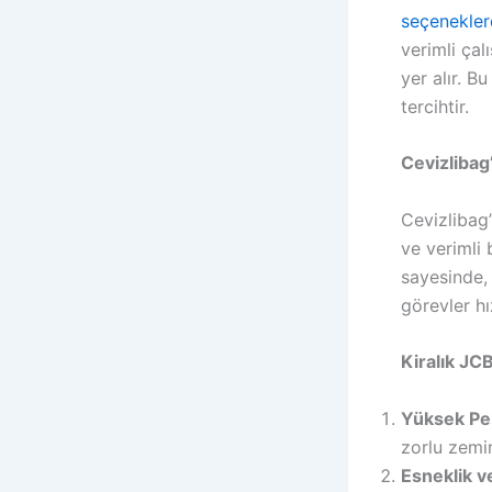
seçenekle
verimli çal
yer alır. B
tercihtir.
Cevizlibag
Cevizlibag’
ve verimli
sayesinde, 
görevler hız
Kiralık JCB
Yüksek Pe
zorlu zemi
Esneklik ve