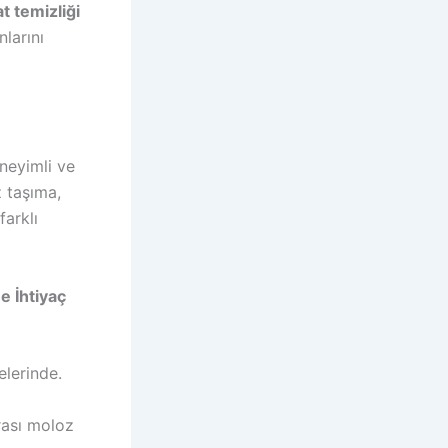
t temizliği
nlarını
neyimli ve
z taşıma,
farklı
e İhtiyaç
elerinde.
rası moloz