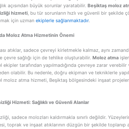
lık açısından büyük sorunlar yaratabilir.
Beşiktaş moloz at
zliği hizmeti
, bu tür sorunların hızlı ve güvenli bir şekilde
lmak için uzman
ekiplerle
sağlanmaktadır
.
nda Moloz Atma Hizmetinin Önemi
rası atıklar, sadece çevreyi kirletmekle kalmaz, aynı zamand
e çevre sağlığı için de tehlike oluşturabilir.
Moloz atma
işle
 ekipler tarafından yapılmadığında çevreye zarar verebilir 
den olabilir. Bu nedenle, doğru ekipman ve tekniklerle yapı
l moloz atma hizmeti, Beşiktaş bölgesindeki inşaat projele
zliği Hizmeti: Sağlıklı ve Güvenli Alanlar
zliği, sadece molozları kaldırmakla sınırlı değildir. Yüzeyleri
i, toprak ve inşaat atıklarının düzgün bir şekilde toplanıp a