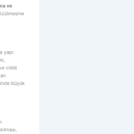
ma ve
 çözülmesine
a yapı
mi,
ve ciddi
lan
rinde büyük
n
tılması,