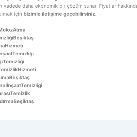
n vadede daha ekonomik bir çözüm sunar. Fiyatlar hakkınd
 almak için
bizimle iletişime geçebilirsiniz
.
MolozAtma
izliğiBeşiktaş
maHizmeti
nşaatTemizliği
ğıTemizliği
TemizlikHizmeti
ımaBeşiktaş
elİnşaatTemizliği
rasıTemizlik
dırmaBeşiktaş