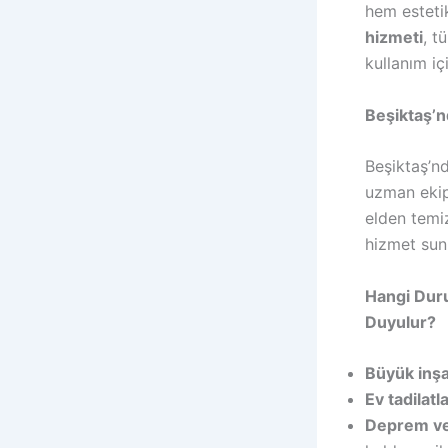
hem estetik
hizmeti
, t
kullanım içi
Beşiktaş’n
Beşiktaş’n
uzman ekipl
elden temiz
hizmet sun
Hangi Duru
Duyulur?
Büyük inşa
Ev tadilatla
Deprem ve 