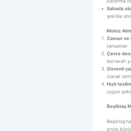
kaldırma ih
Sahada olu
şekilde atı
Moloz Atma
Zaman ve i
tamamlar.
Çevre dos
bertarafı ya
Güvenli ça
olarak temi
Hızlı tesli
uygun şeki
Beşiktaş M
Beşiktaş’n
proje büyü