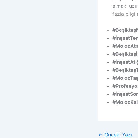
almak, uzu
fazla bilgi
#Beşiktaş
#İnşaatTem
#MolozAt
#Beşiktaşİ
#İnşaatAtı
#Beşiktaş
#MolozTaş
#Profesyon
#İnşaatSon
#MolozKal
←
Önceki Yazı