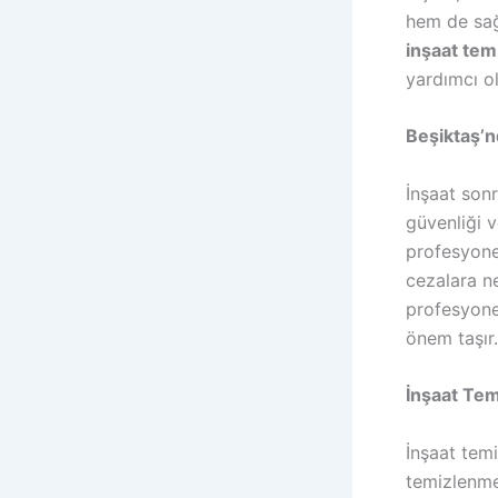
hem de sağ
inşaat temi
yardımcı o
Beşiktaş’
İnşaat son
güvenliği v
profesyonel
cezalara ne
profesyone
önem taşır.
İnşaat Temi
İnşaat temi
temizlenmes