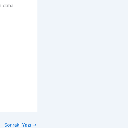
a daha
Sonraki Yazı
→