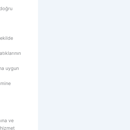
 doğru
şekilde
tıklarının
ına uygun
imine
ına ve
 hizmet