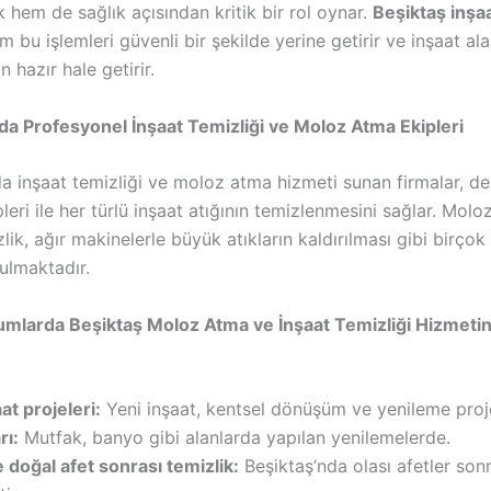
 hem de sağlık açısından kritik bir rol oynar.
Beşiktaş inşaa
üm bu işlemleri güvenli bir şekilde yerine getirir ve inşaat ala
n hazır hale getirir.
da Profesyonel İnşaat Temizliği ve Moloz Atma Ekipleri
da inşaat temizliği ve moloz atma hizmeti sunan firmalar, de
eri ile her türlü inşaat atığının temizlenmesini sağlar. Molo
lik, ağır makinelerle büyük atıkların kaldırılması gibi birçok 
ulmaktadır.
mlarda Beşiktaş Moloz Atma ve İnşaat Temizliği Hizmetin
at projeleri:
Yeni inşaat, kentsel dönüşüm ve yenileme proj
rı:
Mutfak, banyo gibi alanlarda yapılan yenilemelerde.
doğal afet sonrası temizlik:
Beşiktaş’nda olası afetler son