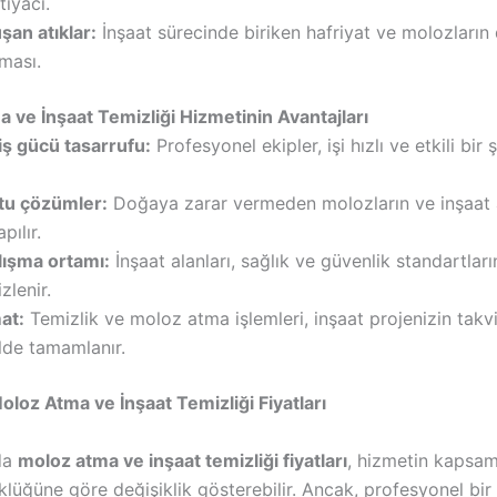
tiyacı.
şan atıklar:
İnşaat sürecinde biriken hafriyat ve molozların
lması.
 ve İnşaat Temizliği Hizmetinin Avantajları
ş gücü tasarrufu:
Profesyonel ekipler, işi hızlı ve etkili bir 
tu çözümler:
Doğaya zarar vermeden molozların ve inşaat a
pılır.
lışma ortamı:
İnşaat alanları, sağlık ve güvenlik standartlar
zlenir.
mat:
Temizlik ve moloz atma işlemleri, inşaat projenizin takv
lde tamamlanır.
oloz Atma ve İnşaat Temizliği Fiyatları
da
moloz atma ve inşaat temizliği fiyatları
, hizmetin kapsam
klüğüne göre değişiklik gösterebilir. Ancak, profesyonel bir