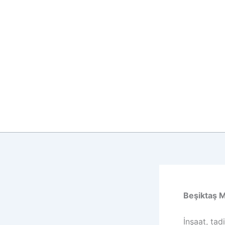
İçeriğe
atla
Beşiktaş M
İnşaat, tad