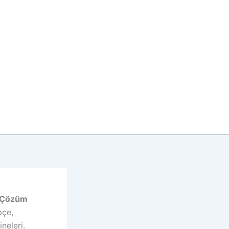
ir Çözüm
pçe,
neleri.