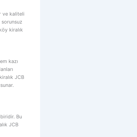
 ve kaliteli
e sorunsuz
köy kiralık
Hem kazı
anları
kiralık JCB
 sunar.
biridir. Bu
ralık JCB