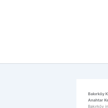
İçeriğe
atla
Bakırköy K
Anahtar Ke
Bakırköy in