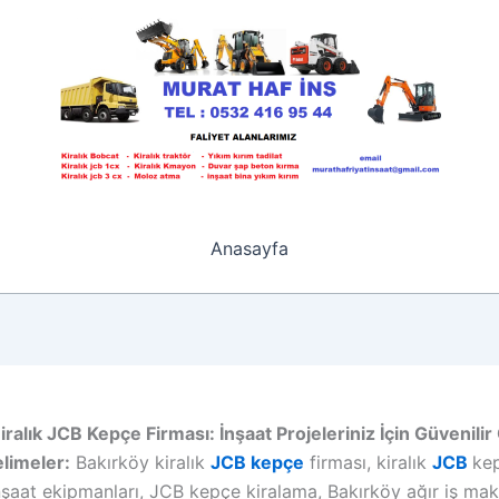
Anasayfa
iralık JCB Kepçe Firması: İnşaat Projeleriniz İçin Güvenil
limeler:
Bakırköy kiralık
JCB kepçe
firması, kiralık
JCB
ke
şaat ekipmanları, JCB kepçe kiralama, Bakırköy ağır iş maki