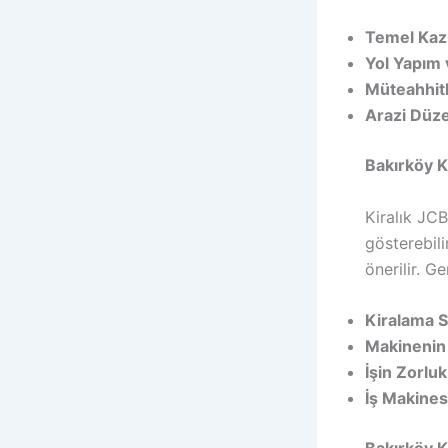
Temel Kazı
Yol Yapım 
Müteahhitli
Arazi Düz
Bakırköy K
Kiralık JCB
gösterebili
önerilir. G
Kiralama S
Makinenin 
İşin Zorlu
İş Makinesi