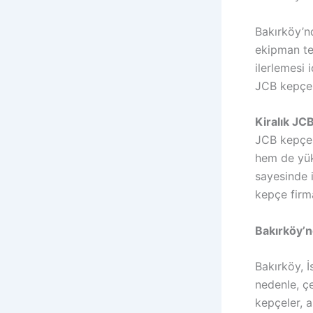
Bakırköy’nd
ekipman tem
ilerlemesi 
JCB kepçe 
Kiralık JC
JCB kepçe, 
hem de yük
sayesinde i
kepçe firma
Bakırköy’n
Bakırköy, İ
nedenle, çe
kepçeler, a