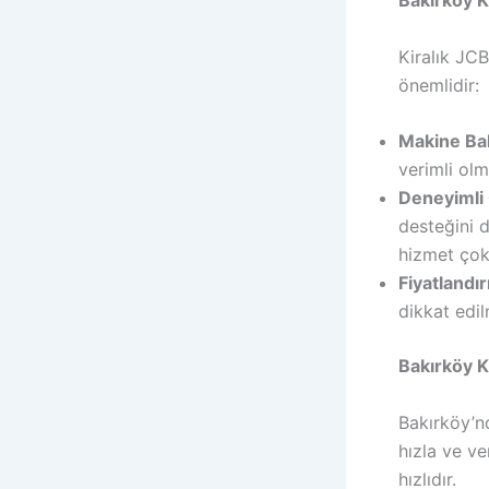
Bakırköy K
Kiralık JC
önemlidir:
Makine Ba
verimli olm
Deneyimli
desteğini d
hizmet çok
Fiyatlandı
dikkat edil
Bakırköy K
Bakırköy’nd
hızla ve ve
hızlıdır.