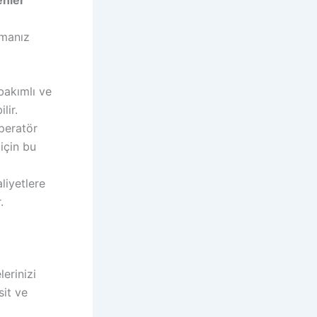
enler
rmanız
 bakımlı ve
lir.
operatör
 için bu
liyetlere
.
lerinizi
sit ve