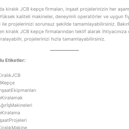
a kiralık JCB kepçe firmaları, inşaat projelerinizin her aşa
Yüksek kaliteli makineler, deneyimli operatörler ve uygun fi
 ile projelerinizi sorunsuz şekilde tamamlayabilirsiniz. Bakı
n kiralık JCB kepçe firmalarından teklif alarak ihtiyacınıza
ralayabilir, projelerinizi hızla tamamlayabilirsiniz.
 Etiketler:
iralıkJCB
CBKepçe
nşaatEkipmanları
Kiralamak
ğırİşMakineleri
Kiralama
şaatProjeleri
iralıkMakine