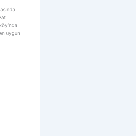
masında
yat
rköy’nda
 en uygun