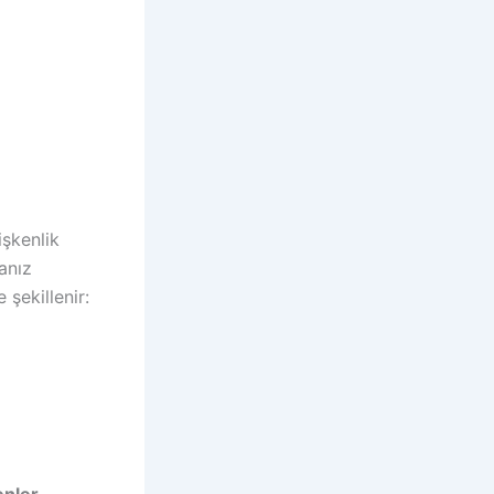
işkenlik
anız
 şekillenir: