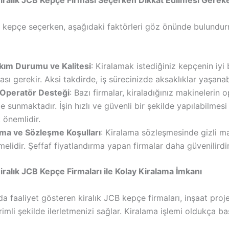
iralık JCB Kepçe Firması Seçerken Dikkat Edilmesi Gerek
B kepçe seçerken, aşağıdaki faktörleri göz önünde bulundu
kım Durumu ve Kalitesi
: Kiralamak istediğiniz kepçenin iyi
ası gerekir. Aksi takdirde, iş sürecinizde aksaklıklar yaşanabi
 Operatör Desteği
: Bazı firmalar, kiraladığınız makinelerin 
e sunmaktadır. İşin hızlı ve güvenli bir şekilde yapılabilmesi
 önemlidir.
rma ve Sözleşme Koşulları
: Kiralama sözleşmesinde gizli ma
melidir. Şeffaf fiyatlandırma yapan firmalar daha güvenilirdir
iralık JCB Kepçe Firmaları ile Kolay Kiralama İmkanı
a faaliyet gösteren kiralık JCB kepçe firmaları, inşaat proje
rimli şekilde ilerletmenizi sağlar. Kiralama işlemi oldukça ba