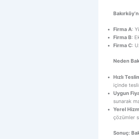
Bakırköy’n
Firma A
: Y
Firma B
: E
Firma C
: U
Neden Bakı
Hızlı Tesli
içinde tesl
Uygun Fiya
sunarak mal
Yerel Hiz
çözümler su
Sonuç: Bakı