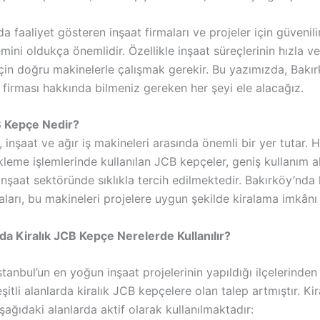
a faaliyet gösteren inşaat firmaları ve projeler için güvenilir
ini oldukça önemlidir. Özellikle inşaat süreçlerinin hızla v
için doğru makinelerle çalışmak gerekir. Bu yazımızda, Bakır
firması hakkında bilmeniz gereken her şeyi ele alacağız.
B Kepçe Nedir?
inşaat ve ağır iş makineleri arasında önemli bir yer tutar. 
leme işlemlerinde kullanılan JCB kepçeler, geniş kullanım al
nşaat sektöründe sıklıkla tercih edilmektedir. Bakırköy’nda 
ları, bu makineleri projelere uygun şekilde kiralama imkânı
da Kiralık JCB Kepçe Nerelerde Kullanılır?
stanbul’un en yoğun inşaat projelerinin yapıldığı ilçelerinden 
şitli alanlarda kiralık JCB kepçelere olan talep artmıştır. Ki
şağıdaki alanlarda aktif olarak kullanılmaktadır: