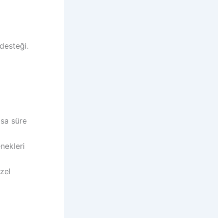
desteği.
ısa süre
nekleri
özel