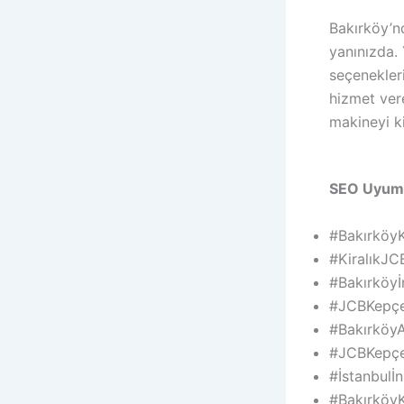
Bakırköy’nd
yanınızda. 
seçenekleri
hizmet vere
makineyi ki
SEO Uyumlu
#BakırköyK
#KiralıkJ
#Bakırköyİ
#JCBKepçe
#BakırköyA
#JCBKepçe
#İstanbulİn
#BakırköyK