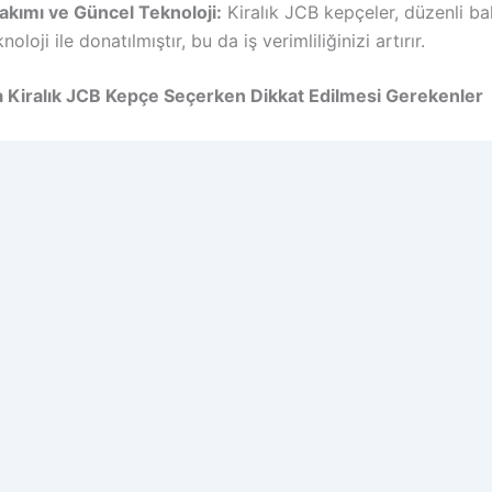
kımı ve Güncel Teknoloji:
Kiralık JCB kepçeler, düzenli b
loji ile donatılmıştır, bu da iş verimliliğinizi artırır.
a Kiralık JCB Kepçe Seçerken Dikkat Edilmesi Gerekenler
iralarken dikkat edilmesi gereken bazı faktörler, projenizin 
ldukça önemlidir. İşte bu faktörler:
n Çalışma Kapasitesi
şlamadan önce, kullanmanız gereken JCB kepçenin kapasite
 çok önemlidir. İhtiyacınız olan yük taşıma kapasitesine gör
melidir.
a Süresi ve Fiyatlandırma
resi, maliyetler üzerinde doğrudan etkili bir faktördür. Avcı