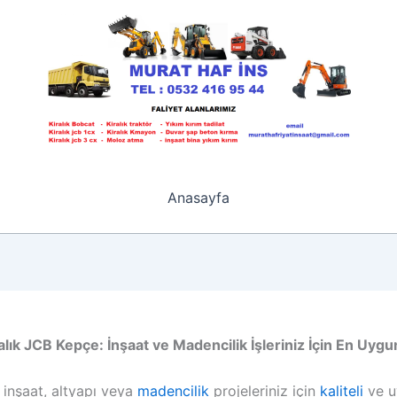
Anasayfa
ralık JCB Kepçe: İnşaat ve Madencilik İşleriniz İçin En Uy
 inşaat, altyapı veya
madencilik
projeleriniz için
kaliteli
ve u