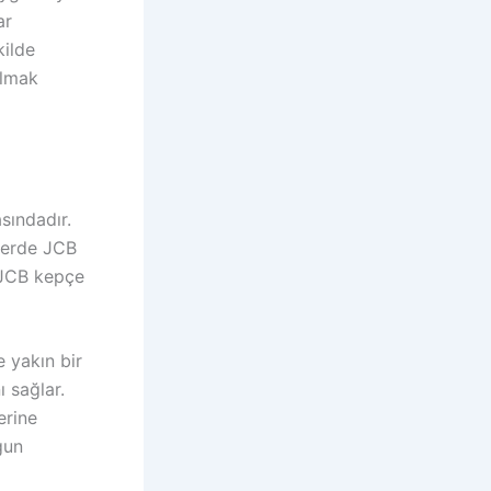
ar
kilde
almak
sındadır.
elerde JCB
k JCB kepçe
e yakın bir
 sağlar.
erine
gun