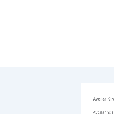
İçeriğe
atla
Avcılar Ki
Avcılar’nda