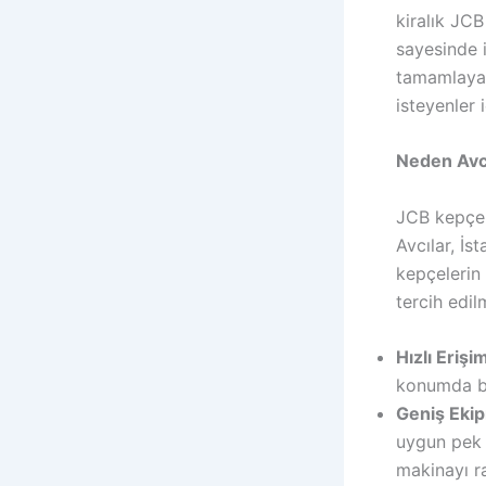
kiralık JC
sayesinde i
tamamlayab
isteyenler 
Neden Avcı
JCB kepçele
Avcılar, İs
kepçelerin 
tercih edil
Hızlı Erişi
konumda bul
Geniş Eki
uygun pek 
makinayı ra