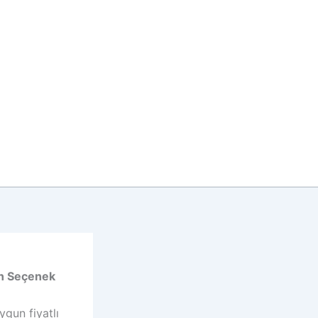
gun Seçenek
ygun fiyatlı