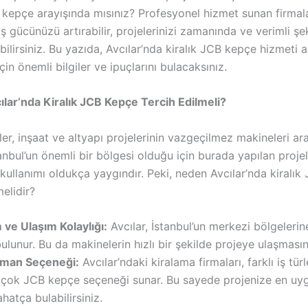
B kepçe arayışında mısınız? Profesyonel hizmet sunan firmal
ş gücünüzü artırabilir, projelerinizi zamanında ve verimli şe
ilirsiniz. Bu yazıda, Avcılar’nda kiralık JCB kepçe hizmeti 
için önemli bilgiler ve ipuçlarını bulacaksınız.
lar’nda Kiralık JCB Kepçe Tercih Edilmeli?
r, inşaat ve altyapı projelerinin vazgeçilmez makineleri ara
tanbul’un önemli bir bölgesi olduğu için burada yapılan proj
kullanımı oldukça yaygındır. Peki, neden Avcılar’nda kiralı
melidir?
m ve Ulaşım Kolaylığı:
Avcılar, İstanbul’un merkezi bölgelerin
unur. Bu da makinelerin hızlı bir şekilde projeye ulaşmasını
pman Seçeneği:
Avcılar’ndaki kiralama firmaları, farklı iş türl
çok JCB kepçe seçeneği sunar. Bu sayede projenize en uy
hatça bulabilirsiniz.