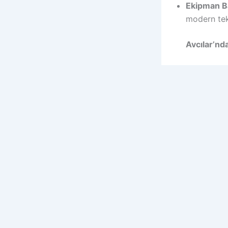
Ekipman Ba
modern tekno
Avcılar’nd
JCB kepçe k
açısından o
1. Kepçeni
Projeye ba
belirlemek
model seçil
2. Kiralam
Kiralama sü