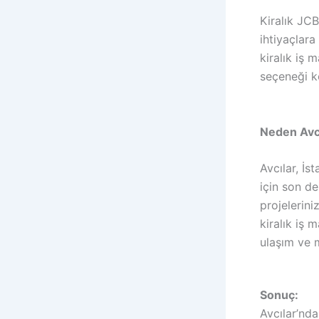
Kiralık JCB
ihtiyaçlara
kiralık iş 
seçeneği ko
Neden Avcı
Avcılar, İs
için son de
projelerini
kiralık iş 
ulaşım ve 
Sonuç:
Avcılar’nda