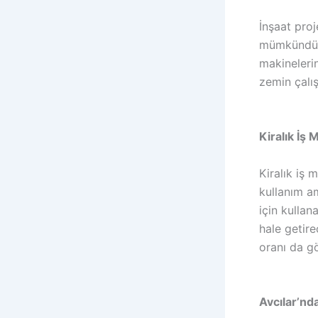
İnşaat pro
mümkündür.
makinelerin
zemin çalış
Kiralık İş
Kiralık iş
kullanım am
için kullan
hale getir
oranı da g
Avcılar’nd