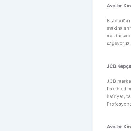
Avcılar Kir
İstanbul’un
makinaların
makinasını 
sağlıyoruz.
JCB Kepçe:
JCB markası
tercih edil
hafriyat, t
Profesyonel
Avcılar Ki