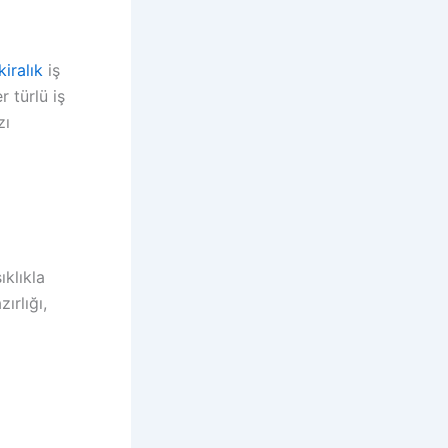
kiralık
iş
 türlü iş
zı
ıklıkla
ırlığı,