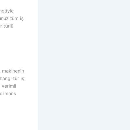
metiyle
unuz tüm iş
r türlü
, makinenin
hangi tür iş
 verimli
rformans