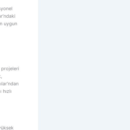
syonel
ar’ndaki
 en uygun
 projeleri
,
ılar’ndan
 hızlı
 yüksek