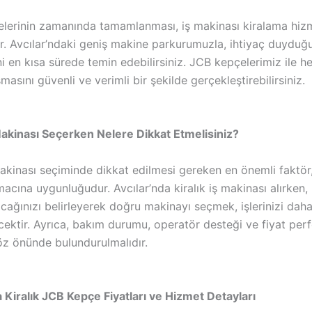
jelerinin zamanında tamamlanması, iş makinası kiralama hiz
 Avcılar’ndaki geniş makine parkurumuzla, ihtiyaç duyduğ
i en kısa sürede temin edebilirsiniz. JCB kepçelerimiz ile he
masını güvenli ve verimli bir şekilde gerçekleştirebilirsiniz.
 Makinası Seçerken Nelere Dikkat Etmelisiniz?
 makinası seçiminde dikkat edilmesi gereken en önemli faktör
acına uygunluğudur. Avcılar’nda kiralık iş makinası alırken, 
acağınızı belirleyerek doğru makinayı seçmek, işlerinizi daha
ecektir. Ayrıca, bakım durumu, operatör desteği ve fiyat pe
öz önünde bulundurulmalıdır.
a Kiralık JCB Kepçe Fiyatları ve Hizmet Detayları