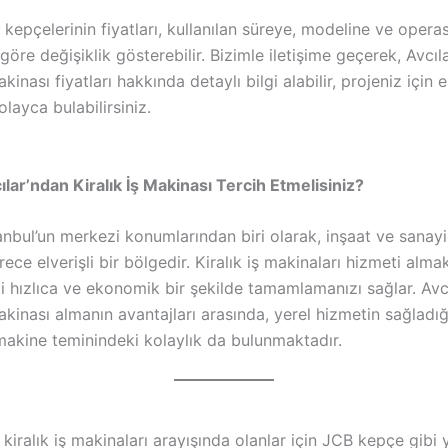
 kepçelerinin fiyatları, kullanılan süreye, modeline ve opera
 göre değişiklik gösterebilir. Bizimle iletişime geçerek, Avcıl
makinası fiyatları hakkında detaylı bilgi alabilir, projeniz için
layca bulabilirsiniz.
lar’ndan Kiralık İş Makinası Tercih Etmelisiniz?
tanbul’un merkezi konumlarından biri olarak, inşaat ve sanayi
rece elverişli bir bölgedir. Kiralık iş makinaları hizmeti almak
zi hızlıca ve ekonomik bir şekilde tamamlamanızı sağlar. Avc
makinası almanın avantajları arasında, yerel hizmetin sağladığı
makine teminindeki kolaylık da bulunmaktadır.
 kiralık iş makinaları arayışında olanlar için JCB kepçe gibi